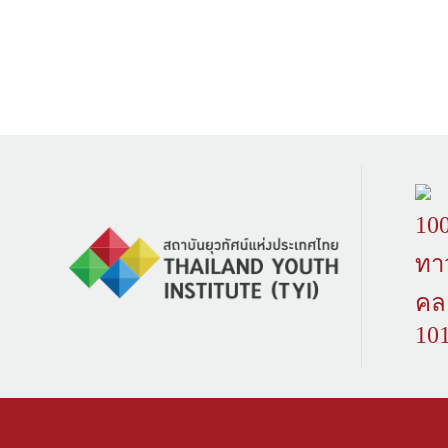
100
ทา
คล
10